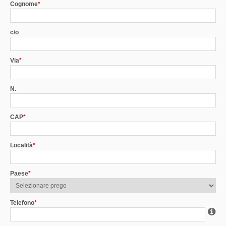
Cognome
*
c/o
Via
*
N.
CAP
*
Località
*
Paese
*
Telefono
*