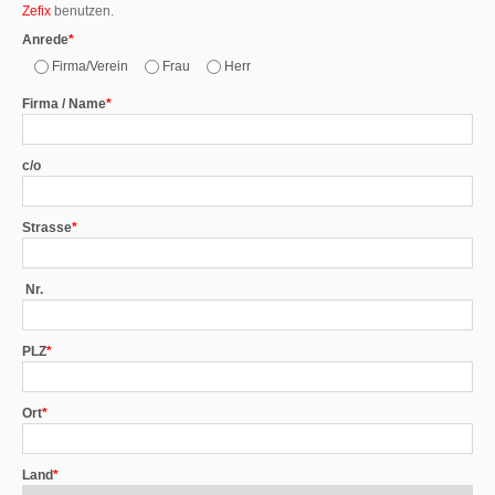
Zefix
benutzen.
Anrede
*
Firma/Verein
Frau
Herr
Firma / Name
*
c/o
Strasse
*
Nr.
PLZ
*
Ort
*
Land
*