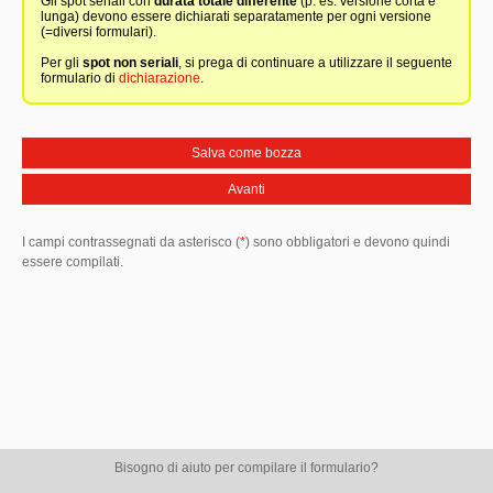
Gli spot seriali con
durata totale differente
(p. es. versione corta e
lunga) devono essere dichiarati separatamente per ogni versione
(=diversi formulari).
Per gli
spot non seriali
, si prega di continuare a utilizzare il seguente
formulario di
dichiarazione
.
Salva come bozza
Avanti
I campi contrassegnati da asterisco (
*
) sono obbligatori e devono quindi
essere compilati.
Bisogno di aiuto per compilare il formulario?